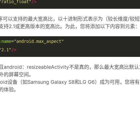
"ratio_float"
/>
是应用程序可以支持的最大宽高比，以十进制形式表示为（较长维度/较
支持2.1或更高版本的宽高比。为此，您将添加以下内容到元素：
:name
=
"android.max_aspect"
"2.1"
/>
roid：resizeableActivity不是真的，那么最大宽高比默认
外的屏幕空间。
id设备（如Samsung Galaxy S8和LG G6）成为可用，
的体验。