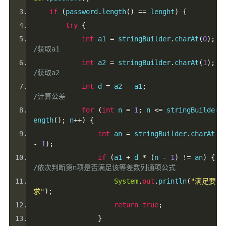
if
(
password
.
length
()
==
 lenght
)
{
try
{
int
 a1 
=
 stringBuilder
.
charAt
(
0
);
/获取a1
int
 a2 
=
 stringBuilder
.
charAt
(
1
);
/获取a2
int
 d 
=
 a2 
-
 a1
;
/计算公差
for
(
int
 n 
=
1
;
 n 
<=
 stringBuilder
.
ength
();
 n
++)
{
int
 an 
=
 stringBuilder
.
charAt
(
n
-
1
);
if
(
a1 
+
 d 
*
(
n 
-
1
)
!=
 an
)
{
/依次判断第n项是否满足该等差数列通项公式
System
.
out
.
println
(
"满足要
求"
);
return
true
;
}