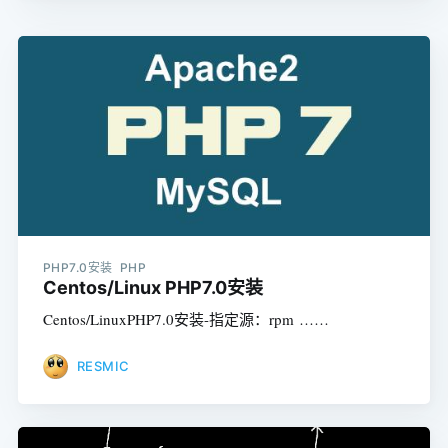
PHP7.0安装 PHP
Centos/Linux PHP7.0安装
Centos/LinuxPHP7.0安装-指定源：rpm ……
RESMIC