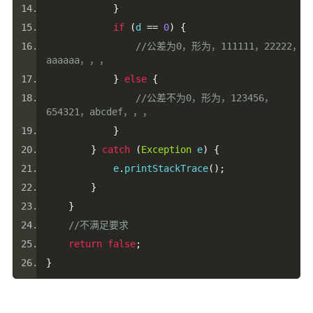
}
if
(
d 
==
0
)
{
//公差为0，形为，111111，22222，
aaaaaa，，，
}
else
{
//公差不为0，形为，123456，
654321，abcdef，，，
}
}
catch
(
Exception
 e
)
{
            e
.
printStackTrace
();
}
}
//不满足要求
return
false
;
}