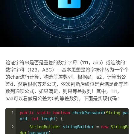
验证字符串是否是重复的数字字母（111，aaa）或连续的
数字字母（123，ABC），基本思想是将字符串转为一个个
的char进行计算，构造等差数列，根据a1，a2，计算出公
差d，然后根据等差公式，依次判断后续位是否满足此等差
数列通项公式，如果满足，则是等差数列！其中，111，
aaa可以看做是公差为0的等差数列。下面是实现代码：
public
static
boolean
 checkPassword
(
String
 pass
ord
,
int
 lenght
)
{
StringBuilder
 stringBuilder 
=
new
StringBui
der
(
password
);