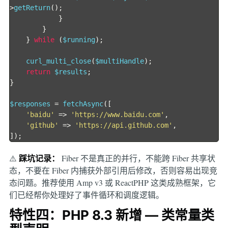
>
getReturn
();
}
}
}
while
(
$running
);
    curl_multi_close
(
$multiHandle
);
return
 $results
;
}
$responses 
=
 fetchAsync
([
'baidu'
=>
'https://www.baidu.com'
,
'github'
=>
'https://api.github.com'
,
]);
踩坑记录：
⚠️
Fiber 不是真正的并行，不能跨 Fiber 共享状
态，不要在 Fiber 内捕获外部引用后修改，否则容易出现竞
态问题。推荐使用 Amp v3 或 ReactPHP 这类成熟框架，它
们已经帮你处理好了事件循环和调度逻辑。
特性四：PHP 8.3 新增 — 类常量类