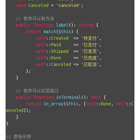
case
Canceled
=
'canceled'
;
// 枚举可以有方法
public
function
 label
():
string
{
return
 match
(
$this
)
{
self
::
Created
=>
'待支付'
,
self
::
Paid
=>
'已支付'
,
self
::
Shipped
=>
'已发货'
,
self
::
Done
=>
'已完成'
,
self
::
Canceled
=>
'已取消'
,
};
}
// 枚举可以实现接口
public
function
 isTerminal
():
bool
{
return
 in_array
(
$this
,
[
self
::
Done
,
self
::
C
anceled
]);
}
}
// 使用示例