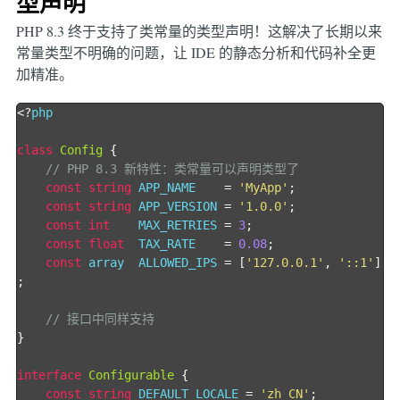
型声明
PHP 8.3 终于支持了类常量的类型声明！这解决了长期以来
常量类型不明确的问题，让 IDE 的静态分析和代码补全更
加精准。
<?
php

class
Config
{
// PHP 8.3 新特性：类常量可以声明类型了
const
string
 APP_NAME    
=
'MyApp'
;
const
string
 APP_VERSION 
=
'1.0.0'
;
const
int
    MAX_RETRIES 
=
3
;
const
float
  TAX_RATE    
=
0.08
;
const
 array  ALLOWED_IPS 
=
[
'127.0.0.1'
,
'::1'
]
;
// 接口中同样支持
}
interface
Configurable
{
const
string
 DEFAULT_LOCALE 
=
'zh_CN'
;