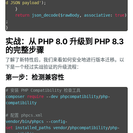
d JSON payload'
);
}
return
 json_decode
(
$rawBody
,
 associative
:
true
)
;
}
实战：从 PHP 8.0 升级到 PHP 8.3
的完整步骤
了解了新特性后，我们来看如何安全地进行版本迁移。以
下是一个经过实战验证的升级流程：
第一步：检测兼容性
# 安装 PHP Compatibility 检查工具
composer 
require
--
dev phpcompatibility
/
php
-
compatibility

# 配置 phpcs.xml
vendor
/
bin
/
phpcs 
--
config
-
set
 installed_paths vendor
/
phpcompatibility
/
php
-