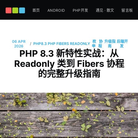
首页
ANDROID
PHP开发
遇见 · 散文
留言板
06 APR
枚
协
升级指
后端开
/
PHP8.3
PHP
FIBERS
READONLY
2026
举
程
南
发
PHP 8.3 新特性实战：从
Readonly 类到 Fibers 协程
的完整升级指南