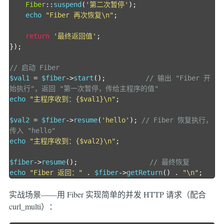
Fiber
::
suspend
(
'第二次暂停'
);
    echo 
"Fiber 再次恢复\n"
;
return
'最终返回值'
;
});
// 启动 Fiber
$val1 
=
 $fiber
->
start
();
// 输出 "Fiber 开
始执行"，返回 "第一次暂停，传给主程序的值"
echo 
"主程序收到：{$val1}\n"
;
$val2 
=
 $fiber
->
resume
(
'hello'
);
// Fiber 恢复执行，
传入 "hello"
echo 
"主程序收到：{$val2}\n"
;
$fiber
->
resume
();
// 最终恢复
echo 
"Fiber 返回："
.
 $fiber
->
getReturn
()
.
"\n"
;
实战场景——用 Fiber 实现简单的并发 HTTP 请求（配合
curl_multi）：