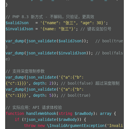
}
// PHP 8.3 新方式 - 不解码，只验证，更高效
$validJson   
=
'{"name": "张三", "age": 30}'
;
$invalidJson 
=
'{name: "张三"}'
;
// 键名没加引号
var_dump
(
json_validate
(
$validJson
));
// bool(true
)
var_dump
(
json_validate
(
$invalidJson
));
// bool(fals
e)
// 支持深度限制参数
var_dump
(
json_validate
(
'{"a":{"b":
{"c":1}}}'
,
 depth
:
2
));
// bool(false) 超过深度限制
var_dump
(
json_validate
(
'{"a":{"b":
{"c":1}}}'
,
 depth
:
5
));
// bool(true)
// 实际应用：API 请求体校验
function
 handleWebhook
(
string
 $rawBody
):
 array 
{
if
(!
json_validate
(
$rawBody
))
{
throw
new
 \InvalidArgumentException
(
'Invali