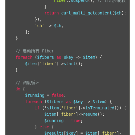
Fiber
::
suspend
();
// 让出控制权
}
return
 curl_multi_getcontent
(
$ch
);
}),
'ch'
=>
 $ch
,
];
}
// 启动所有 Fiber
foreach
(
$fibers 
as
 $key 
=>
 $item
)
{
        $item
[
'fiber'
]->
start
();
}
// 调度循环
do
{
        $running 
=
false
;
foreach
(
$fibers 
as
 $key 
=>
 $item
)
{
if
(!
$item
[
'fiber'
]->
isTerminated
())
{
                $item
[
'fiber'
]->
resume
();
                $running 
=
true
;
}
else
{
                $results
[
$key
]
=
 $item
[
'fiber'
]-