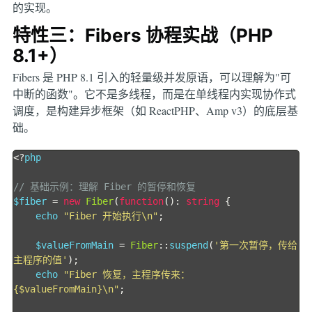
的实现。
特性三：Fibers 协程实战（PHP
8.1+）
Fibers 是 PHP 8.1 引入的轻量级并发原语，可以理解为"可
中断的函数"。它不是多线程，而是在单线程内实现协作式
调度，是构建异步框架（如 ReactPHP、Amp v3）的底层基
础。
<?
php

// 基础示例：理解 Fiber 的暂停和恢复
$fiber 
=
new
Fiber
(
function
():
string
{
    echo 
"Fiber 开始执行\n"
;
    $valueFromMain 
=
Fiber
::
suspend
(
'第一次暂停，传给
主程序的值'
);
    echo 
"Fiber 恢复，主程序传来：
{$valueFromMain}\n"
;