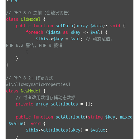
// PHP 8.0 之前（会触发警告）
class
OldModel
{
public
function
 setData
(
array $data
):
void
{
foreach
(
$data 
as
 $key 
=>
 $val
)
{
            $this
->
$key 
=
 $val
;
// 动态赋值，
PHP 8.2 警告，PHP 9 报错
}
}
}
// PHP 8.2+ 修复方式
#[\AllowDynamicProperties]
class
NewModel
{
// 或者改用数组存储动态数据
private
 array $attributes 
=
[];
public
function
 setAttribute
(
string
 $key
,
 mixed
 $value
):
void
{
        $this
->
attributes
[
$key
]
=
 $value
;
}