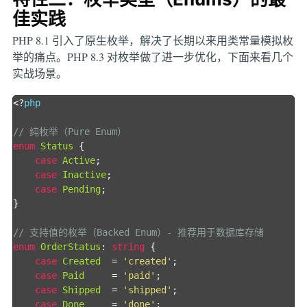
佳实践
PHP 8.1 引入了原生枚举，解决了长期以来用类常量模拟枚
举的痛点。PHP 8.3 对枚举做了进一步优化，下面来看几个
实战场景。
<?
php

// 纯枚举（Pure Enum）
enum
Status
{
case
Active
;
case
Inactive
;
case
Pending
;
}
// 支持值的枚举（Backed Enum）- 推荐用于数据库存储
enum
OrderStatus
:
string
{
case
Created
=
'created'
;
case
Paid
=
'paid'
;
case
Shipped
=
'shipped'
;
case
Done
=
'done'
;