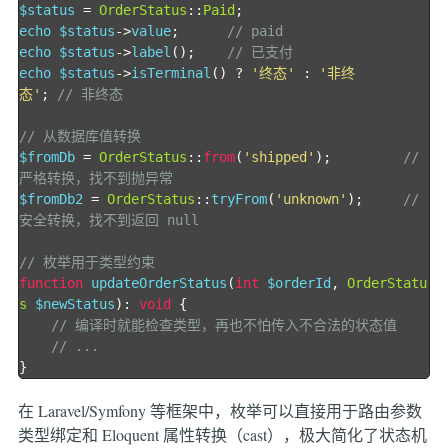
$status 
=
OrderStatus
::
Paid
;
echo $status
->
value
;
// paid
echo $status
->
label
();
// 已支付
echo $status
->
isTerminal
()
?
'终态'
:
'非终
态'
;
// 非终态
// 从数据库值转换
$fromDb 
=
OrderStatus
::
from
(
'shipped'
);
// 
严格转换，找不到抛异常
$fromDb2 
=
OrderStatus
::
tryFrom
(
'unknown'
);
// 
安全转换，找不到返回 null
// 枚举用于类型约束
function
 updateOrderStatus
(
int
 $orderId
,
OrderStatu
s
 $newStatus
):
void
{
// 编译时就能检查类型，再也不怕传入不合法的状态值
// ...
}
在 Laravel/Symfony 等框架中，枚举可以直接用于路由参数
类型绑定和 Eloquent 属性转换（cast），极大简化了状态机