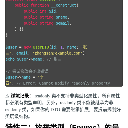
public
function
 __construct
(
public
int
 $id
,
public
string
 $name
,
public
string
 $email
,
)
{}
}
$user 
=
new
UserDTO
(
id
:
1
,
 name
:
'张
三'
,
 email
:
'zhangsan@example.com'
);
echo $user
->
name
;
// 张三
// 尝试修改会抛出错误
$user
->
name 
=
'李
四'
;
// Error: Cannot modify readonly property
踩坑记录：
⚠️
readonly 类不支持非类型化属性，所有属性
都必须有类型声明。另外，readonly 类不能被继承为非
readonly 类，如果你的 DTO 需要继承扩展，要提前规划好
类层级结构。
特性二：枚举类型（Enums）的最