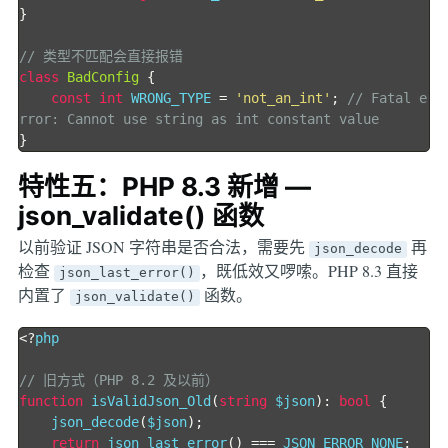
}
// 类型不匹配会直接报错
class
BadConfig
{
const
int
 WRONG_TYPE 
=
'not_an_int'
;
// Fatal e
rror: Cannot use string as int constant value
}
特性五：PHP 8.3 新增 —
json_validate() 函数
以前验证 JSON 字符串是否合法，需要先
再
json_decode
检查
，既低效又啰嗦。PHP 8.3 直接
json_last_error()
内置了
函数。
json_validate()
<?
php

// 旧方式（PHP 8.2 及以前）
function
 isValidJson_Old
(
string
 $json
):
bool
{
    json_decode
(
$json
);
return
 json_last_error
()
===
 JSON_ERROR_NONE
;