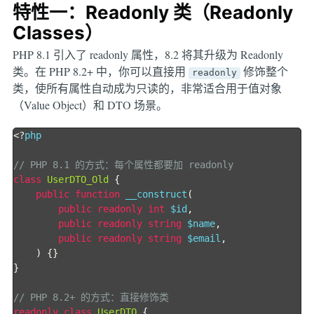
特性一：Readonly 类（Readonly
Classes）
PHP 8.1 引入了 readonly 属性，8.2 将其升级为 Readonly
类。在 PHP 8.2+ 中，你可以直接用
修饰整个
readonly
类，使所有属性自动成为只读的，非常适合用于值对象
（Value Object）和 DTO 场景。
<?
php

// PHP 8.1 的方式：每个属性都要加 readonly
class
UserDTO_Old
{
public
function
 __construct
(
public
readonly
int
 $id
,
public
readonly
string
 $name
,
public
readonly
string
 $email
,
)
{}
}
// PHP 8.2+ 的方式：直接修饰类
readonly
class
UserDTO
{