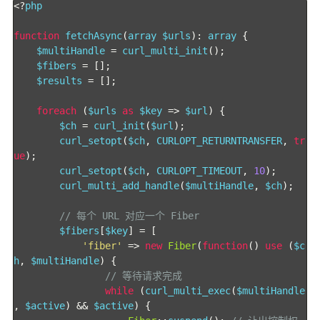
<?
php

function
 fetchAsync
(
array $urls
):
 array 
{
    $multiHandle 
=
 curl_multi_init
();
    $fibers 
=
[];
    $results 
=
[];
foreach
(
$urls 
as
 $key 
=>
 $url
)
{
        $ch 
=
 curl_init
(
$url
);
        curl_setopt
(
$ch
,
 CURLOPT_RETURNTRANSFER
,
tr
ue
);
        curl_setopt
(
$ch
,
 CURLOPT_TIMEOUT
,
10
);
        curl_multi_add_handle
(
$multiHandle
,
 $ch
);
// 每个 URL 对应一个 Fiber
        $fibers
[
$key
]
=
[
'fiber'
=>
new
Fiber
(
function
()
use
(
$c
h
,
 $multiHandle
)
{
// 等待请求完成
while
(
curl_multi_exec
(
$multiHandle
,
 $active
)
&&
 $active
)
{