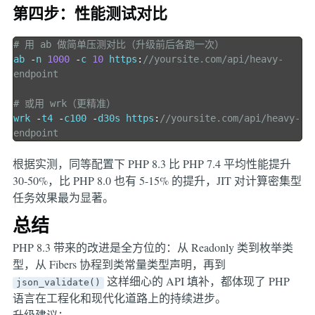
第四步：性能测试对比
# 用 ab 做简单压测对比（升级前后各跑一次）
ab 
-
n 
1000
-
c 
10
 https
:
//yoursite.com/api/heavy-
endpoint
# 或用 wrk（更精准）
wrk 
-
t4 
-
c100 
-
d30s https
:
//yoursite.com/api/heavy-
endpoint
根据实测，同等配置下 PHP 8.3 比 PHP 7.4 平均性能提升
30-50%，比 PHP 8.0 也有 5-15% 的提升，JIT 对计算密集型
任务效果最为显著。
总结
PHP 8.3 带来的改进是全方位的：从 Readonly 类到枚举类
型，从 Fibers 协程到类常量类型声明，再到
这样细心的 API 填补，都体现了 PHP
json_validate()
语言在工程化和现代化道路上的持续进步。
升级建议：