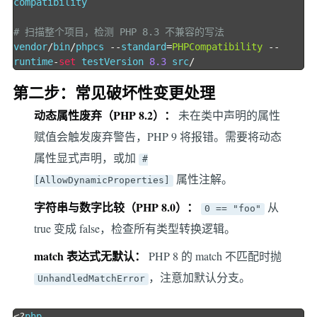
compatibility

# 扫描整个项目，检测 PHP 8.3 不兼容的写法
vendor
/
bin
/
phpcs 
--
standard
=
PHPCompatibility
--
runtime
-
set
 testVersion 
8.3
 src
/
第二步：常见破坏性变更处理
动态属性废弃（PHP 8.2）：
未在类中声明的属性
赋值会触发废弃警告，PHP 9 将报错。需要将动态
属性显式声明，或加
#
属性注解。
[AllowDynamicProperties]
字符串与数字比较（PHP 8.0）：
从
0 == "foo"
true 变成 false，检查所有类型转换逻辑。
match 表达式无默认：
PHP 8 的 match 不匹配时抛
，注意加默认分支。
UnhandledMatchError
<?
php
