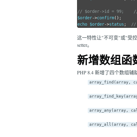
// $order->id = 99;   
$order
->
confirm
();
echo $order
->
status
;
//
这一特性让"不可变"或"受控
setter。
新增数组函数：
PHP 8.4 新增了四个
array_find(array, c
array_find_key(arra
array_any(array, ca
array_all(array, ca