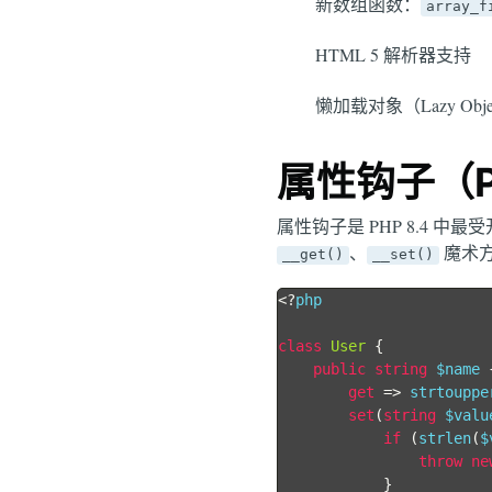
新数组函数：
array_f
HTML 5 解析器支持
懒加载对象（Lazy Obje
属性钩子（Pr
属性钩子是 PHP 8.4 
、
魔术方法
__get()
__set()
<?
php

class
User
{
public
string
 $name 
get
=>
 strtouppe
set
(
string
 $valu
if
(
strlen
(
$
throw
ne
}