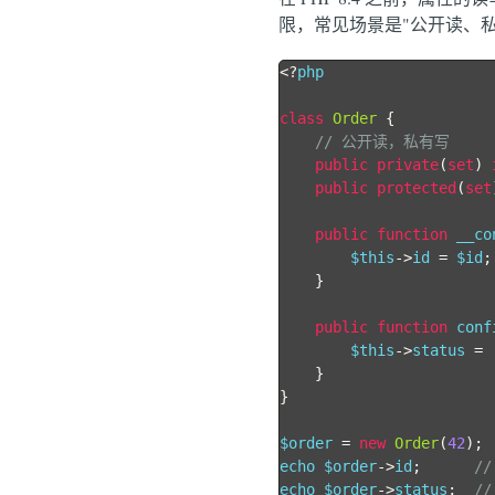
限，常见场景是"公开读、私
<?
php

class
Order
{
// 公开读，私有写
public
private
(
set
)
public
protected
(
set
public
function
 __co
        $this
->
id 
=
 $id
;
}
public
function
 conf
        $this
->
status 
=
}
}
$order 
=
new
Order
(
42
);
echo $order
->
id
;
//
echo $order
->
status
;
//