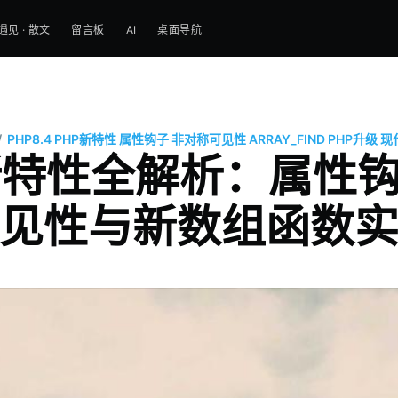
遇见 · 散文
留言板
AI
桌面导航
/
PHP8.4
PHP新特性
属性钩子
非对称可见性
ARRAY_FIND
PHP升级
现
4 新特性全解析：属
见性与新数组函数