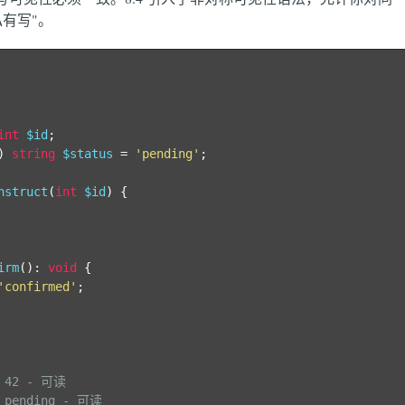
有写"。
int
 $id
;
)
string
 $status 
=
'pending'
;
nstruct
(
int
 $id
)
{
irm
():
void
{
'confirmed'
;
 42 - 可读
 pending - 可读