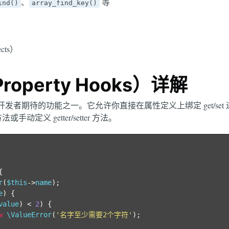
、
等
ind()
array_find_key()
cts）
operty Hooks）详解
中最受开发者期待的功能之一。它允许你直接在属性定义上绑定 get/se
或手动定义 getter/setter 方法。
{
r
(
$this
->
name
);
e
)
{
value
)
<
2
)
{
w
 \ValueError
(
'名字至少需要2个字符'
);