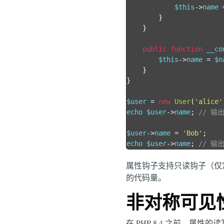
            $this
->
name 
}
}
public
function
 __co
        $this
->
name 
=
 $n
}
}
$user 
=
new
User
(
'alice'
echo $user
->
name
;
// 输出
$user
->
name 
=
'Bob'
;
echo $user
->
name
;
// 输出
属性钩子支持只读钩子（仅定义 
的代码量。
非对称可见性（A
在 PHP 8.4 之前，属