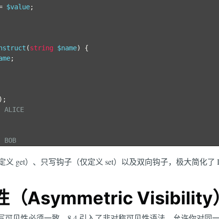
=
 $value
;
nstruct
(
string
 $name
)
{
ame
;
);
 ALICE
 BOB
get）、只写钩子（仅定义 set）以及双向钩子，极大简化了 DTO、V
symmetric Visibility
性的读写可见性必须一致。8.4 引入了非对称可见性语法，允许你对