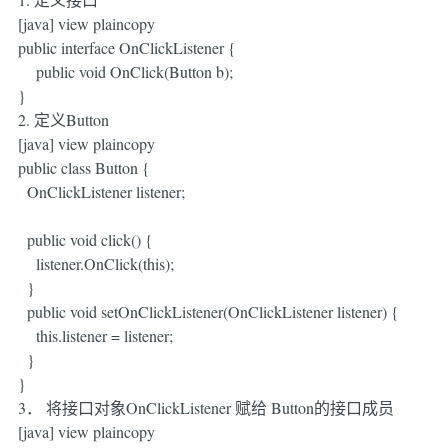
[java] view plaincopy
public interface OnClickListener {
public void OnClick(Button b);
}
2. 定义Button
[java] view plaincopy
public class Button {
OnClickListener listener;
public void click() {
listener.OnClick(this);
}
public void setOnClickListener(OnClickListener listener) {
this.listener = listener;
}
}
3． 将接口对象OnClickListener 赋给 Button的接口成员
[java] view plaincopy