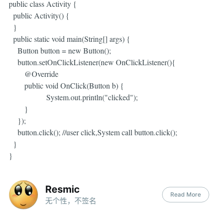
public class Activity {
public Activity() {
}
public static void main(String[] args) {
Button button = new Button();
button.setOnClickListener(new OnClickListener(){
@Override
public void OnClick(Button b) {
System.out.println("clicked");
}
});
button.click(); //user click,System call button.click();
}
}
Resmic
Read More
无个性，不签名