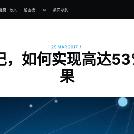
遇见 · 散文
留言板
AI
桌面导航
/
29 MAR 2017
记，如何实现高达5
果