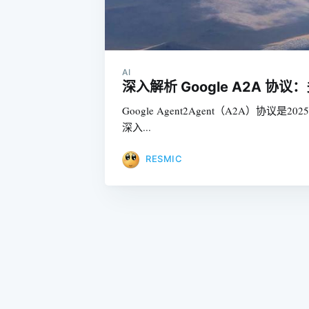
AI
深入解析 Google A2A 
Google Agent2Agent（A2
深入...
RESMIC