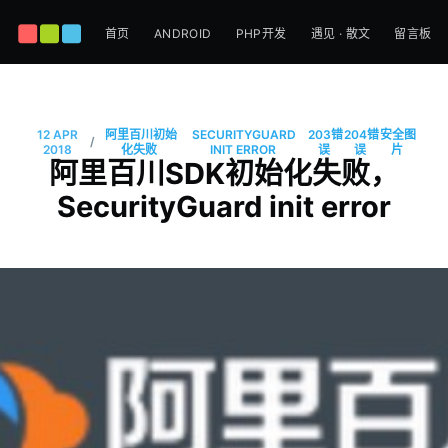
首页
ANDROID
PHP开发
遇见 · 散文
留言板
12 APR
阿里百川初始
SECURITYGUARD
203错
204错
安全图
/
2018
化失败
INIT ERROR
误
误
片
阿里百川SDK初始化失败，
SecurityGuard init error