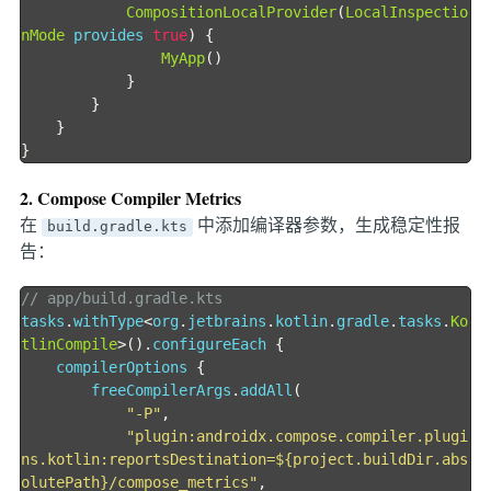
CompositionLocalProvider
(
LocalInspectio
nMode
 provides 
true
)
{
MyApp
()
}
}
}
}
2. Compose Compiler Metrics
在
中添加编译器参数，生成稳定性报
build.gradle.kts
告：
// app/build.gradle.kts
tasks
.
withType
<
org
.
jetbrains
.
kotlin
.
gradle
.
tasks
.
Ko
tlinCompile
>().
configureEach 
{
    compilerOptions 
{
        freeCompilerArgs
.
addAll
(
"-P"
,
"plugin:androidx.compose.compiler.plugi
ns.kotlin:reportsDestination=${project.buildDir.abs
olutePath}/compose_metrics"
,