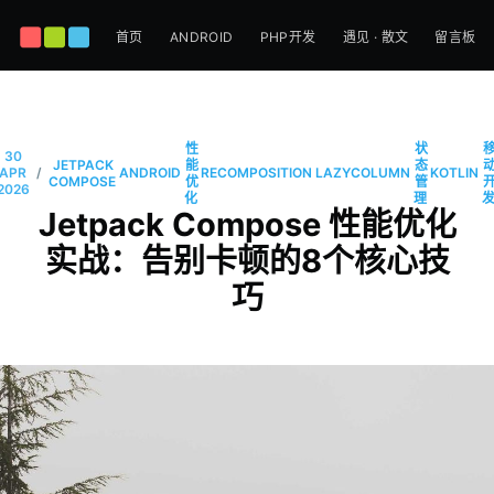
首页
ANDROID
PHP开发
遇见 · 散文
留言板
性
状
30
JETPACK
能
态
/
APR
ANDROID
RECOMPOSITION
LAZYCOLUMN
KOTLIN
COMPOSE
优
管
2026
化
理
Jetpack Compose 性能优化
实战：告别卡顿的8个核心技
巧