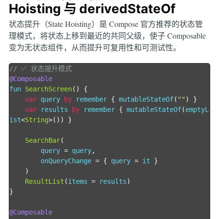
Hoisting 与 derivedStateOf
状态提升（State Hoisting）是 Compose 官方推荐的状态管
理模式，将状态上移到最近的共同父级，使子 Composable
变为无状态组件，从而提升可复用性和可测试性。
// ✅ 状态提升模式
@Composable
fun 
SearchScreen
()
{
var
 query 
by
 remember 
{
 mutableStateOf
(
""
)
}
var
 results 
by
 remember 
{
 mutableStateOf
(
emptyL
ist
<
String
>())
}
SearchBar
(
        query 
=
 query
,
        onQueryChange 
=
{
 query 
=
 it 
}
)
ResultList
(
items 
=
 results
)
}
@Composable