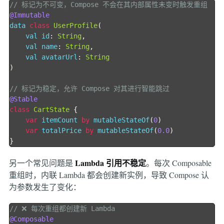
// 标记为不可变，Compose 不会在其内部属性未变时触发重组
@Immutable
data 
class
UserProfile
(
    val id
:
String
,
    val name
:
String
,
    val avatarUrl
:
String
)
// 标记为稳定，允许 Compose 对其进行智能跳过
@Stable
class
CartState
{
var
 itemCount 
by
 mutableStateOf
(
0
)
var
 totalPrice 
by
 mutableStateOf
(
0.0
)
}
Lambda 引用不稳定
另一个常见问题是
。每次 Composable
重组时，内联 Lambda 都会创建新实例，导致 Compose 认
为参数发生了变化：
// ❌ 每次重组都创建新 Lambda
@Composable