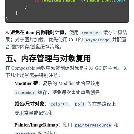
is
FeedItem
.
Header
->
HeaderItem
(
item
)
}
}
}
3. 避免在 item 内做耗时计算
，使用
缓存计算结
remember
果；对于图片加载，优先使用 Coil 的
并配置
AsyncImage
合理的内存/磁盘缓存策略。
五、内存管理与对象复用
在 Composable 函数中频繁创建对象是引发 GC 的主因。以
下几个场景需要特别注意：
Modifier 链
：复杂的 Modifier 组合应该用
缓存，避免每次重组重新创建
remember
颜色/尺寸对象
：
、
等在热路径上
Color()
Dp()
要用常量或记忆化
Painter/ImageBitmap
：使用
和
painterResource
配合使用