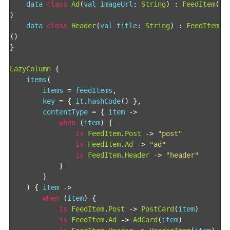
    data 
class
Ad
(
val imageUrl
:
String
)
:
FeedItem
(
)
    data 
class
Header
(
val title
:
String
)
:
FeedItem
()
}
LazyColumn
{
    items
(
        items 
=
 feedItems
,
        key 
=
{
 it
.
hashCode
()
},
        contentType 
=
{
 item 
->
when
(
item
)
{
is
FeedItem
.
Post
->
"post"
is
FeedItem
.
Ad
->
"ad"
is
FeedItem
.
Header
->
"header"
}
}
)
{
 item 
->
when
(
item
)
{
is
FeedItem
.
Post
->
PostCard
(
item
)
is
FeedItem
.
Ad
->
AdCard
(
item
)