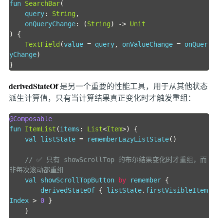
fun 
SearchBar
(
    query
:
String
,
    onQueryChange
:
(
String
)
->
Unit
)
{
TextField
(
value 
=
 query
,
 onValueChange 
=
 onQuer
yChange
)
}
derivedStateOf
是另一个重要的性能工具，用于从其他状态
派生计算值，只有当计算结果真正变化时才触发重组：
@Composable
fun 
ItemList
(
items
:
List
<
Item
>)
{
    val listState 
=
 rememberLazyListState
()
// ✅ 只有 showScrollTop 的布尔结果变化时才重组，而
非每次滚动都重组
    val showScrollTopButton 
by
 remember 
{
        derivedStateOf 
{
 listState
.
firstVisibleItem
Index 
>
0
}
}