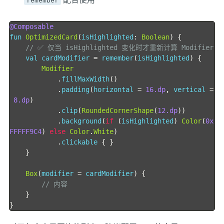
remember
@Composable
fun 
OptimizedCard
(
isHighlighted
:
Boolean
)
{
// ✅ 仅当 isHighlighted 变化时才重新计算 Modifier
    val cardModifier 
=
 remember
(
isHighlighted
)
{
Modifier
.
fillMaxWidth
()
.
padding
(
horizontal 
=
16.dp
,
 vertical 
=
8.dp
)
.
clip
(
RoundedCornerShape
(
12.dp
))
.
background
(
if
(
isHighlighted
)
Color
(
0x
FFFFF9C4
)
else
Color
.
White
)
.
clickable 
{
}
}
Box
(
modifier 
=
 cardModifier
)
{
// 内容
}
}