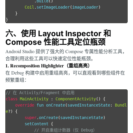
.
build
()
Coil
.
setImageLoader
(
imageLoader
)
}
}
六、使用 Layout Inspector 和
Compose 性能工具定位瓶颈
Android Studio 提供了强大的 Compose 专属性能分析工具，
合理利用这些工具可以快速定位性能瓶颈。
1. Recomposition Highlighter（重组高亮）
在 Debug 构建中启用重组高亮，可以直观看到哪些组件在
频繁重组：
// 在 Activity/Fragment 中启用
class
MainActivity
:
ComponentActivity
()
{
override
 fun onCreate
(
savedInstanceState
:
Bundl
e
?)
{
super
.
onCreate
(
savedInstanceState
)
        setContent 
{
// 开启重组计数器（仅 Debug）