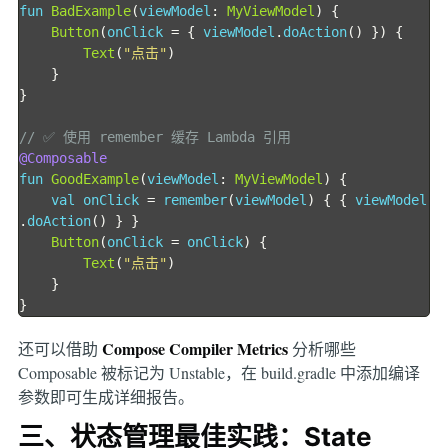
fun 
BadExample
(
viewModel
:
MyViewModel
)
{
Button
(
onClick 
=
{
 viewModel
.
doAction
()
})
{
Text
(
"点击"
)
}
}
// ✅ 使用 remember 缓存 Lambda 引用
@Composable
fun 
GoodExample
(
viewModel
:
MyViewModel
)
{
    val onClick 
=
 remember
(
viewModel
)
{
{
 viewModel
.
doAction
()
}
}
Button
(
onClick 
=
 onClick
)
{
Text
(
"点击"
)
}
}
Compose Compiler Metrics
还可以借助
分析哪些
Composable 被标记为 Unstable，在 build.gradle 中添加编译
参数即可生成详细报告。
三、状态管理最佳实践：State