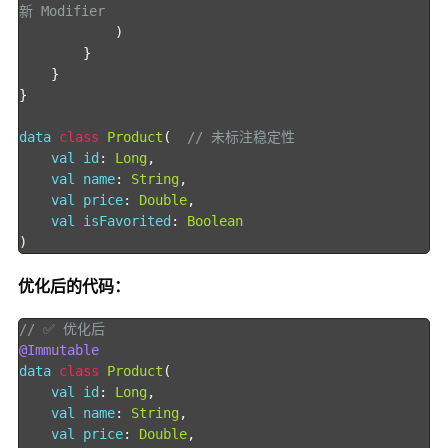
新 Modifier
)
}
}
}
data 
class
Product
(
// 未标注稳定性
    val id
:
Long
,
    val name
:
String
,
    val price
:
Double
,
    val isFavorited
:
Boolean
)
优化后的代码：
// ✅ 优化后
@Immutable
data 
class
Product
(
    val id
:
Long
,
    val name
:
String
,
    val price
:
Double
,