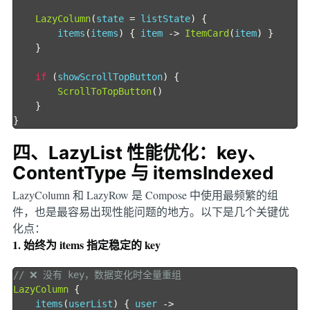
LazyColumn
(
state 
=
 listState
)
{
        items
(
items
)
{
 item 
->
ItemCard
(
item
)
}
}
if
(
showScrollTopButton
)
{
ScrollToTopButton
()
}
}
四、LazyList 性能优化：key、
ContentType 与 itemsIndexed
LazyColumn 和 LazyRow 是 Compose 中使用最频繁的组
件，也是最容易出现性能问题的地方。以下是几个关键优
化点：
1. 始终为 items 指定稳定的 key
// ❌ 没有 key，数据变化时全量重组
LazyColumn
{
    items
(
userList
)
{
 user 
->