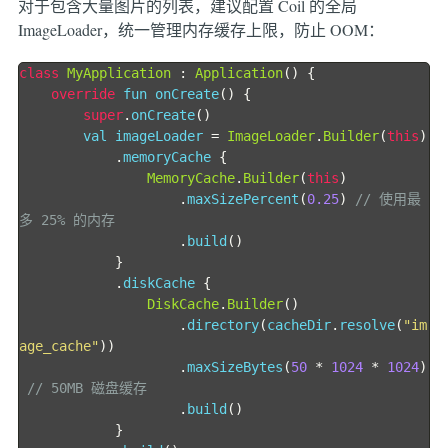
对于包含大量图片的列表，建议配置 Coil 的全局
ImageLoader，统一管理内存缓存上限，防止 OOM：
class
MyApplication
:
Application
()
{
override
 fun onCreate
()
{
super
.
onCreate
()
        val imageLoader 
=
ImageLoader
.
Builder
(
this
)
.
memoryCache 
{
MemoryCache
.
Builder
(
this
)
.
maxSizePercent
(
0.25
)
// 使用最
多 25% 的内存
.
build
()
}
.
diskCache 
{
DiskCache
.
Builder
()
.
directory
(
cacheDir
.
resolve
(
"im
age_cache"
))
.
maxSizeBytes
(
50
*
1024
*
1024
)
// 50MB 磁盘缓存
.
build
()
}