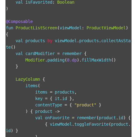
    val isFavorited
:
Boolean
)
@Composable
fun 
ProductListScreen
(
viewModel
:
ProductViewModel
)
{
    val products 
by
 viewModel
.
products
.
collectAsSta
te
()
    val cardModifier 
=
 remember 
{
Modifier
.
padding
(
8.dp
).
fillMaxWidth
()
}
LazyColumn
{
        items
(
            items 
=
 products
,
            key 
=
{
 it
.
id 
},
            contentType 
=
{
"product"
}
)
{
 product 
->
            val onFavorite 
=
 remember
(
product
.
id
)
{
{
 viewModel
.
toggleFavorite
(
product
.
id
)
}