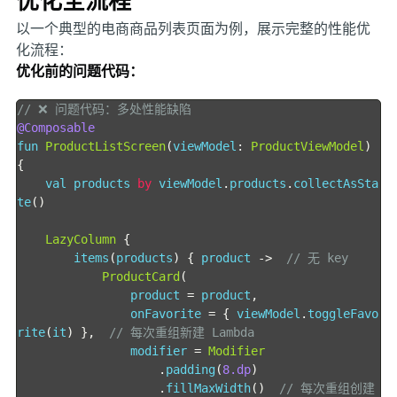
优化全流程
以一个典型的电商商品列表页面为例，展示完整的性能优
化流程：
优化前的问题代码：
// ❌ 问题代码：多处性能缺陷
@Composable
fun 
ProductListScreen
(
viewModel
:
ProductViewModel
)
{
    val products 
by
 viewModel
.
products
.
collectAsSta
te
()
LazyColumn
{
        items
(
products
)
{
 product 
->
// 无 key
ProductCard
(
                product 
=
 product
,
                onFavorite 
=
{
 viewModel
.
toggleFavo
rite
(
it
)
},
// 每次重组新建 Lambda
                modifier 
=
Modifier
.
padding
(
8.dp
)
.
fillMaxWidth
()
// 每次重组创建