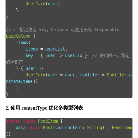
UserCard
(
user
)
}
}
// ✅ 指定稳定 key，Compose 可复用已有 Composable
LazyColumn
{
    items
(
        items 
=
 userList
,
        key 
=
{
 user 
->
 user
.
id 
}
// 使用唯一、稳定
的标识符
)
{
 user 
->
UserCard
(
user 
=
 user
,
 modifier 
=
Modifier
.
a
nimateItem
())
}
}
2. 使用 contentType 优化多类型列表
sealed
class
FeedItem
{
    data 
class
Post
(
val content
:
String
)
:
FeedItem
()