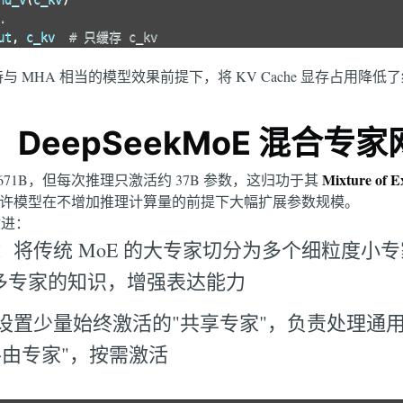
.
ut
,
 c_kv  
# 只缓存 c_kv
与 MHA 相当的模型效果前提下，将 KV Cache 显存占用降低
DeepSeekMoE 混合专家
Mixture of
高达 671B，但每次推理只激活约 37B 参数，这归功于其
oE 允许模型在不增加推理计算量的前提下大幅扩展参数规模。
改进：
：将传统 MoE 的大专家切分为多个细粒度小
合更多专家的知识，增强表达能力
设置少量始终激活的"共享专家"，负责处理通
路由专家"，按需激活