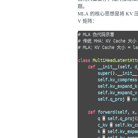
题。
MLA 的核心思想是将 KV 
V 矩阵：
# MLA 伪代码示意
# 传统 MHA：KV Cache 大小 =
# MLA：KV Cache 大小 = lat
class
MultiHeadLatentAtt
def
__init__
(
self
,
 d
        super
(
)
.
__init__
        self
.
kv_compress
        self
.
kv_expand_k
        self
.
kv_expand_v
        self
.
q_proj 
=
 nn
def
forward
(
self
,
 x
,
        q 
=
 self
.
q_proj
(
        c_kv 
=
 self
.
kv_c
        k 
=
 self
.
kv_expa
        v 
=
 self
.
kv_expa