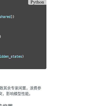
Python
shared
]
)
)
idden_states
)
，导致其余专家闲置，浪费参
标冲突，影响模型性能。