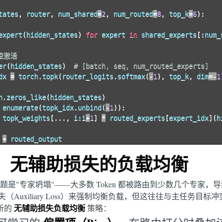
意
tates
,
 router
,
 num_shared
=
2
,
 num_routed
=
8
,
 top_k
=
6
)
:
expert
(
hidden_states
)
for
 expert 
in
 shared_experts
[
:
num_
门控激活
er
(
hidden_states
)
# [batch, seq, num_routed_experts]
dx 
=
 torch
.
topk
(
router_logits
.
softmax
(
-
1
)
,
 top_k
,
 dim
=
-
1
h
.
zeros_like
(
hidden_states
)
 enumerate
(
topk_idx
.
unbind
(
-
1
)
)
:
 topk_weights
[
.
.
.
,
 i
:
i
+
1
]
*
 routed_experts
[
expert_idx
]
(
h
 
+
 routed_output
：无辅助损失的负载均衡
问题是"专家坍塌"——大多数 Token 都被路由到少数几个专家
Auxiliary Loss）来强制均衡负载，但这往往与主任务目
无辅助损失负载均衡
全新的
策略：