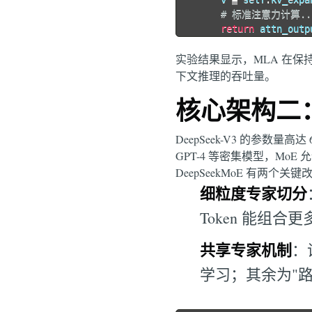
# 标准注意力计算..
return
 attn_outp
实验结果显示，MLA 在保持
下文推理的吞吐量。
核心架构二：
DeepSeek-V3 的参数量
GPT-4 等密集模型，M
DeepSeekMoE 有两个关键
细粒度专家切分
Token 能组
共享专家机制
：
学习；其余为"