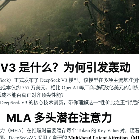
k-V3 是什么？为何引发轰动
Seek）正式发布了 DeepSeek-V3 模型。该模型在多项主流基准测试
t，但其训练成本仅约 557 万美元，相比 OpenAI 等厂商动辄数亿美
—低成本能否真正对齐顶尖性能？
eepSeek-V3 的核心技术创新，带你理解这一"性价比之王"背
：MLA 多头潜在注意力
头注意力（MHA）在推理时需要缓存每个 Token 的 Key-Value 对，随
Multi-head Latent Attention
eepSeek-V3 采用了自研的