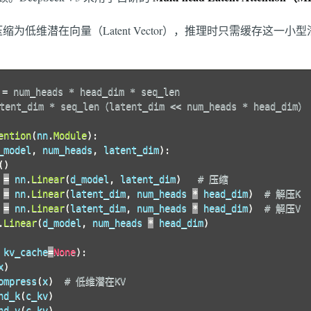
压缩为低维潜在向量（Latent Vector），推理时只需缓存这一
 num_heads * head_dim * seq_len
ent_dim * seq_len（latent_dim << num_heads * head_dim）
ention
(
nn
.
Module
)
:
_model
,
 num_heads
,
 latent_dim
)
:
(
)
 
=
 nn
.
Linear
(
d_model
,
 latent_dim
)
# 压缩
 
=
 nn
.
Linear
(
latent_dim
,
 num_heads 
*
 head_dim
)
# 解压K
 
=
 nn
.
Linear
(
latent_dim
,
 num_heads 
*
 head_dim
)
# 解压V
.
Linear
(
d_model
,
 num_heads 
*
 head_dim
)
 kv_cache
=
None
)
:
x
)
ompress
(
x
)
# 低维潜在KV
nd_k
(
c_kv
)
nd_v
(
c_kv
)