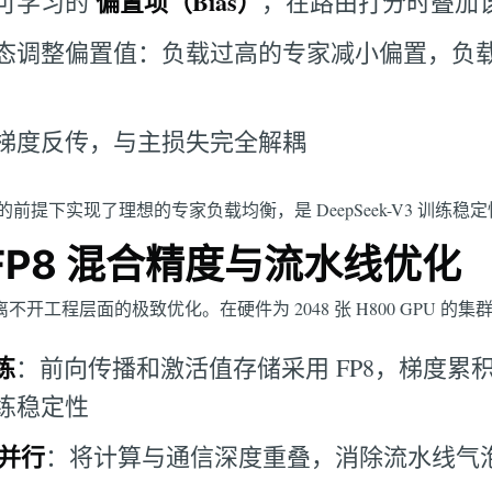
偏置项（Bias）
可学习的
，在路由打分时叠加
态调整偏置值：负载过高的专家减小偏置，负
梯度反传，与主损失完全解耦
提下实现了理想的专家负载均衡，是 DeepSeek-V3 训练稳
P8 混合精度与流水线优化
练成本离不开工程层面的极致优化。在硬件为 2048 张 H800 GPU
练
：前向传播和激活值存储采用 FP8，梯度累积采
练稳定性
线并行
：将计算与通信深度重叠，消除流水线气泡