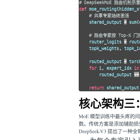
# DeepSeekMoE 路由机制示
def
moe_routing
(
hidden_s
# 共享专家始终激活
    shared_output 
=
 sum
(
# 路由专家按 Top-K 
    router_logits 
=
 rout
    topk_weights
,
 topk_i
    routed_output 
=
 torc
for
 i
,
 expert_idx 
in
        routed_output 
+=
return
 shared_output
核心架构三
MoE 模型训练中最头疼的
数。传统方案是添加辅助损失（
DeepSeek-V3 提出了一种