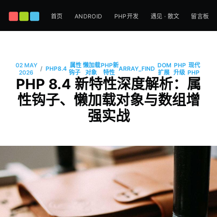
首页
ANDROID
PHP开发
遇见 · 散文
留言板
02 MAY
属性
懒加载
PHP新
DOM
PHP
现代
/
PHP8.4
ARRAY_FIND
2026
钩子
对象
特性
扩展
升级
PHP
PHP 8.4 新特性深度解析：属
性钩子、懒加载对象与数组增
强实战