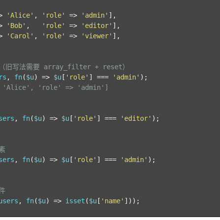
>
'Alice'
,
'role'
=>
'admin'
],
>
'Bob'
,
'role'
=>
'editor'
],
>
'Carol'
,
'role'
=>
'viewer'
],
法需要 array_filter + reset）
rs
,
 fn
(
$u
)
=>
 $u
[
'role'
]
===
'admin'
);
 'Alice', 'role' => 'admin']
sers
,
 fn
(
$u
)
=>
 $u
[
'role'
]
===
'editor'
);
素
sers
,
 fn
(
$u
)
=>
 $u
[
'role'
]
===
'admin'
);
件
users
,
 fn
(
$u
)
=>
 isset
(
$u
[
'name'
]));