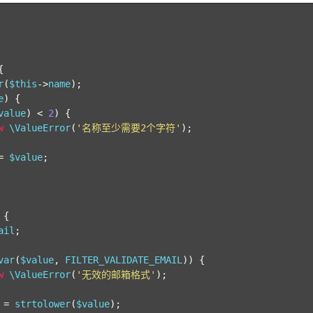
{
r
(
$this
->
name
);
e
)
{
value
)
<
2
)
{
w
 \ValueError
(
'名称至少需要2个字符'
);
=
 $value
;
 
{
ail
;
var
(
$value
,
 FILTER_VALIDATE_EMAIL
))
{
w
 \ValueError
(
'无效的邮箱格式'
);
 
=
 strtolower
(
$value
);