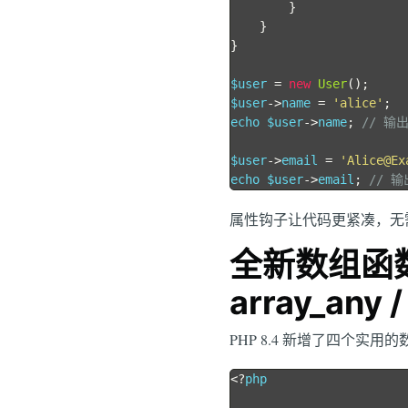
}
}
}
$user 
=
new
User
();
$user
->
name 
=
'alice'
;
echo $user
->
name
;
// 输出
$user
->
email 
=
'Alice@Ex
echo $user
->
email
;
// 输出
属性钩子让代码更紧凑，无
全新数组函数：ar
array_any /
PHP 8.4 新增了四个实
<?
php
