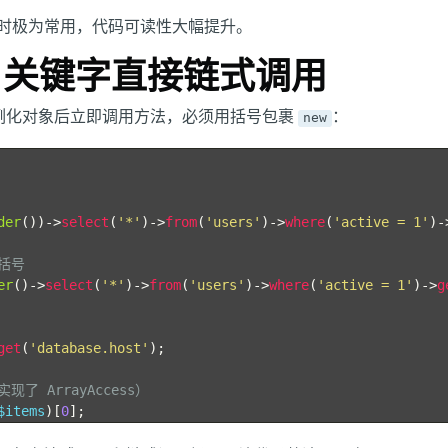
时极为常用，代码可读性大幅提升。
w 关键字直接链式调用
想在实例化对象后立即调用方法，必须用括号包裹
：
new
der
())->
select
(
'*'
)->
from
(
'users'
)->
where
(
'active = 1'
)-
需括号
er
()->
select
(
'*'
)->
from
(
'users'
)->
where
(
'active = 1'
)->
g
get
(
'database.host'
);
了 ArrayAccess）
$items
)[
0
];