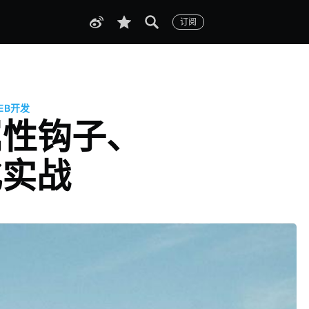
订阅
EB开发
：属性钩子、
化实战