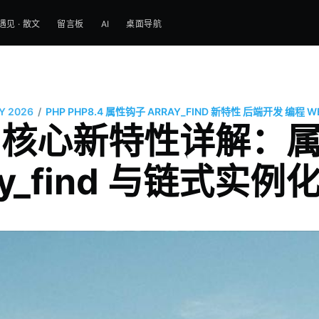
遇见 · 散文
留言板
AI
桌面导航
/
Y 2026
PHP
PHP8.4
属性钩子
ARRAY_FIND
新特性
后端开发
编程
W
.4 核心新特性详解
ray_find 与链式实例