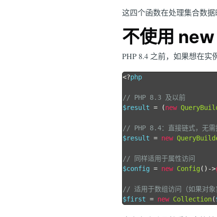
这四个函数在处理集合数据
不使用 ne
PHP 8.4 之前，如果
<?
php

// PHP 8.3 及以前
$result 
=
(
new
QueryBuil
// PHP 8.4：直接链式，无
$result 
=
new
QueryBuild
// 同样适用于属性访问
$config 
=
new
Config
()->
// 适用于数组访问（如果对象实现
$first 
=
new
Collection
(