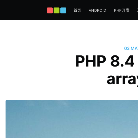
首页
ANDROID
PHP开发
03 MA
PHP 8
ar