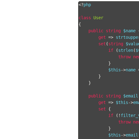
<?
php

class
User
{
public
string
 $name 
get
=>
 strtouppe
set
(
string
 $valu
if
(
strlen
(
$
throw
ne
}
            $this
->
name 
}
}
public
string
 $email
get
=>
 $this
->
em
set
{
if
(!
filter_
throw
ne
}
            $this
->
email