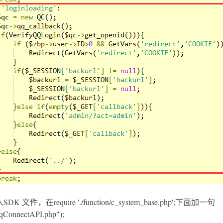
文件，在require './function/c_system_base.php';下面加一句
qqConnectAPI.php");