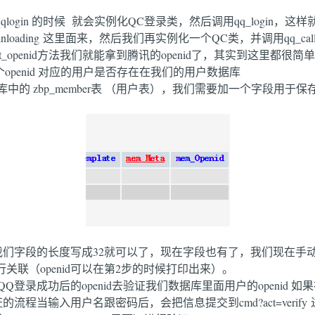
ct=qqlogin 的时候 就会实例化QC登录类，然后调用qq_logi
=loginloading 这里面来，然后我们再实例化一个QC类，并调用qq_c
调用get_openid方法我们就能拿到腾讯的openid了，其实到这里
那个openid 对应的用户是否存在在我们的用户数据库
中的 zbp_member表 （用户表），我们需要加一个字段用于保存QQ
 所以我们字段的长度写成32就可以了，现在字段也有了，我们现在手动
关联（openid可以在第2步的时候打印出来）。
登录成功后的openid去验证我们数据库里面用户的openid 
当输入用户名跟密码后，会把信息提交到cmd?act=verify 进行验证