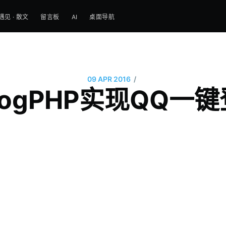
遇见 · 散文
留言板
AI
桌面导航
/
09 APR 2016
logPHP实现QQ一