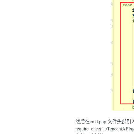
然后在cmd.php 文件头部引入SDK 
require_once("../TencentAPI/